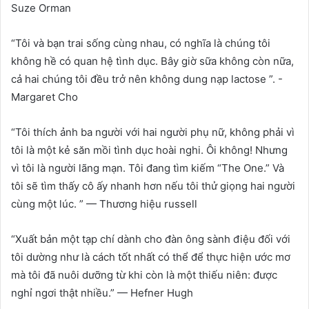
Suze Orman
“Tôi và bạn trai sống cùng nhau, có nghĩa là chúng tôi
không hề có quan hệ tình dục. Bây giờ sữa không còn nữa,
cả hai chúng tôi đều trở nên không dung nạp lactose ”. -
Margaret Cho
“Tôi thích ảnh ba người với hai người phụ nữ, không phải vì
tôi là một kẻ săn mồi tình dục hoài nghi. Ôi không! Nhưng
vì tôi là người lãng mạn. Tôi đang tìm kiếm “The One.” Và
tôi sẽ tìm thấy cô ấy nhanh hơn nếu tôi thử giọng hai người
cùng một lúc. ” — Thương hiệu russell
“Xuất bản một tạp chí dành cho đàn ông sành điệu đối với
tôi dường như là cách tốt nhất có thể để thực hiện ước mơ
mà tôi đã nuôi dưỡng từ khi còn là một thiếu niên: được
nghỉ ngơi thật nhiều.” — Hefner Hugh