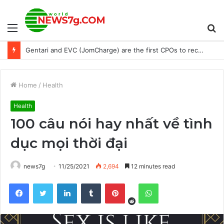
Menu
S
Gentari and EVC (JomCharge) are the first CPOs to receive permits to install public EV chargers in Sabah
fo
Home
/
Health
Health
100 câu nói hay nhất về tình
dục mọi thời đại
news7g
11/25/2021
2,694
12 minutes read
Reddit
Facebook
Twitter
LinkedIn
Tumblr
Pinterest
WhatsApp