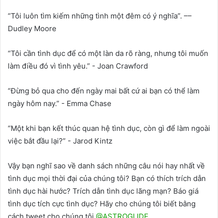
“Tôi luôn tìm kiếm những tình một đêm có ý nghĩa”. ––
Dudley Moore
“Tôi cần tình dục để có một làn da rõ ràng, nhưng tôi muốn
làm điều đó vì tình yêu.” - Joan Crawford
“Đừng bỏ qua cho đến ngày mai bất cứ ai bạn có thể làm
ngày hôm nay.” - Emma Chase
“Một khi bạn kết thúc quan hệ tình dục, còn gì để làm ngoài
việc bắt đầu lại?” - Jarod Kintz
Vậy bạn nghĩ sao về danh sách những câu nói hay nhất về
tình dục mọi thời đại của chúng tôi? Bạn có thích trích dẫn
tình dục hài hước? Trích dẫn tình dục lãng mạn? Báo giá
tình dục tích cực tình dục? Hãy cho chúng tôi biết bằng
cách tweet cho chúng tôi
@ASTROGLIDE.